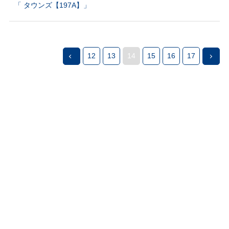
「 タウンズ【197A】」
12
13
14
15
16
17