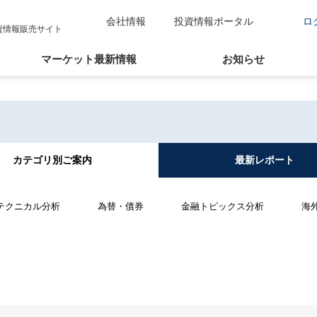
会社情報
投資情報ポータル
ロ
資情報販売サイト
マーケット最新情報
お知らせ
カテゴリ別
ご案内
最新
レポート
テクニカル分析
為替・債券
金融トピックス分析
海