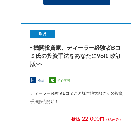
単品
~機関投資家、ディーラー経験者Bコ
ミ氏の投資手法をあなたにVol1 改訂
版~~
株式
初心者可
ディーラー経験者Bコミこと坂本慎太郎さんの投資
手法販売開始！
22,000
一括払
円
（税込み）